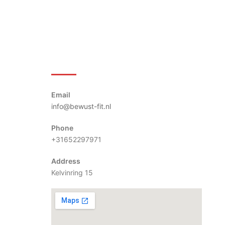
Bewust-Fit
Email
info@bewust-fit.nl
Phone
+31652297971
Address
Kelvinring 15