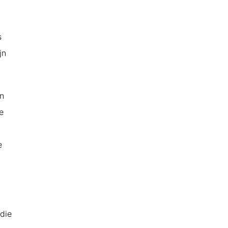
s
jn
en
e
e
die