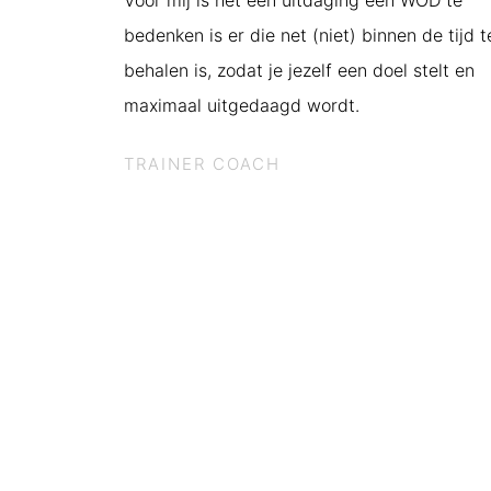
Voor mij is het een uitdaging een WOD te
bedenken is er die net (niet) binnen de tijd t
behalen is, zodat je jezelf een doel stelt en
maximaal uitgedaagd wordt.
TRAINER COACH