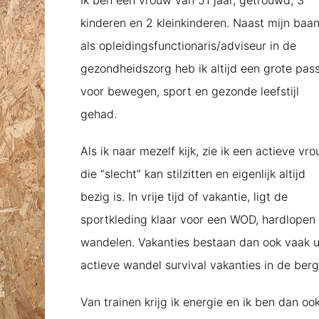
Ik ben een vrouw van 51 jaar, getrouwd, 3
kinderen en 2 kleinkinderen. Naast mijn baa
als opleidingsfunctionaris/adviseur in de
gezondheidszorg heb ik altijd een grote pass
voor bewegen, sport en gezonde leefstijl
gehad.
Als ik naar mezelf kijk, zie ik een actieve vr
die “slecht” kan stilzitten en eigenlijk altijd
bezig is. In vrije tijd of vakantie, ligt de
sportkleding klaar voor een WOD, hardlopen 
wandelen. Vakanties bestaan dan ook vaak u
actieve wandel survival vakanties in de berg
Van trainen krijg ik energie en ik ben dan oo