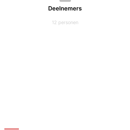
Deelnemers
12 personen
Bewust-Fit