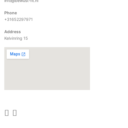
info@bewust-fit.nl
Phone
+31652297971
Address
Kelvinring 15