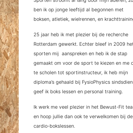
Sporten stroomt al lang door mijn aderen, z
ben ik op jonge leeftijd al begonnen met
boksen, atletiek, wielrennen, en krachttrainin
25 jaar heb ik met plezier bij de recherche
Rotterdam gewerkt. Echter bleef in 2009 he
sporten mij aanspreken en heb ik de stap
gemaakt om voor de sport te kiezen en me 
te scholen tot sportinstructeur, ik heb mijn
diploma’s gehaald bij FysioPhysics sindsdien
geef ik boks lessen en personal training.
Ik werk me veel plezier in het Bewust-Fit te
en hoop jullie dan ook te verwelkomen bij de
cardio-bokslessen.