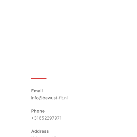
Bewust-Fit
Email
info@bewust-fit.nl
Phone
+31652297971
Address