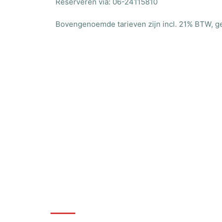
Reserveren via: 06-24115810
Bovengenoemde tarieven zijn incl. 21% BTW, g
Bewust-Fit